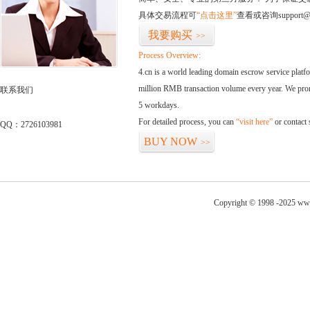
具体交易流程可
“点击这里”
查看或咨询support@
我要购买
>>
Process Overview:
4.cn is a world leading domain escrow service plat
million RMB transaction volume every year. We promi
联系我们
5 workdays.
For detailed process, you can
“visit here”
or contact
QQ：2726103981
BUY NOW
>>
Copyright © 1998 -2025 www