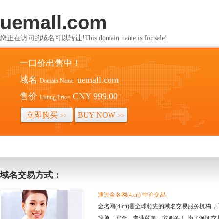
uemall.com
您正在访问的域名可以转让!This domain name is for sale!
一口价出售中！
域名
uemall.com
Domain Name:
售价
CNY 999.00
Listing Price:
立即购买
BUY NOW
>>
>>
域名交易方式：
通过金名网(4.cn) 中介交易
金名网(4.cn)是全球领先的域名交易服务机
简单、安全、专业的第三方服务！ 为了保证交